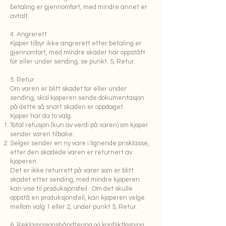
betaling er gjennomført, med mindre annet er
avtalt.
4. Angrerett
Kjøper tilbyr ikke angrerett etter betaling er
gjennomført, med mindre skader har oppstått
før eller under sending, se punkt. 5, Retur.
5. Retur
Om varen er blitt skadet før eller under
sending, skal kjøperen sende dokumentasjon
på dette så snart skaden er oppdaget.
Kjøper har da to valg.
Total refusjon (kun av verdi på varen) om kjøper
sender varen tilbake.
Selger sender en ny vare i lignende prisklasse,
etter den skadede varen er returnert av
kjøperen.
Det er ikke returrett på varer som er blitt
skadet etter sending, med mindre kjøperen
kan vise til produksjonsfeil. Om det skulle
oppstå en produksjonsfeil, kan kjøperen velge
mellom valg 1 eller 2, under punkt 5, Retur.
6. Reklamasjonshåndtering og konfliktløsning