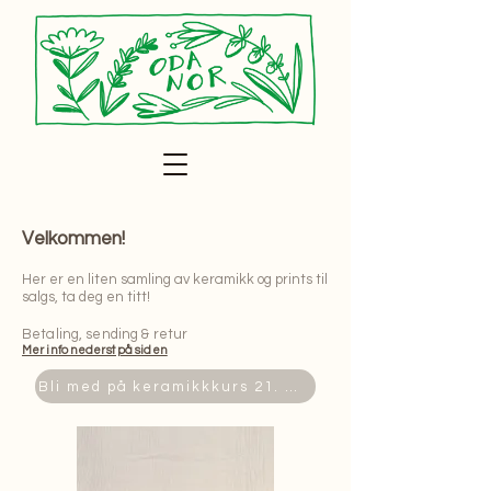
Velkommen!
​Her er en liten samling av keramikk og prints til
salgs, ta deg en titt!
Betaling, sending & retur​
Mer info nederst på siden
Bli med på keramikkkurs 21. mai!