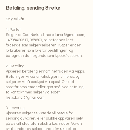
Betaling, sending & retur
Salgsvilkår:
1. Parter
Selger er Oda Norlund,
hei.odanor@gmail.com
,
+4798420517
, 958509, og betegnes i det
følgende som selger/selgeren. Kjøper er den
forbrukeren som foretar bestillingen, og
betegnes i det følgende som kjøper/kjøperen.
2. Betaling
Kjøperen betaler gjennom nettsiden via Vipps.
Betalingen vil automatisk gjennomføres, og
selgeren vil få beskjed via epost. Om det
oppstår problemer eller spørsmål ved betaling,
ta kontakt med selger via epost,
hei.odanor@gmail.com
.
3. Levering
Kjøperen velger selv om de vil betale for
sending av varen, eller plukke opp varen selv
på avtalt sted uten ekstra kostnader. Varen
skal sendes av selger innen én uke etter