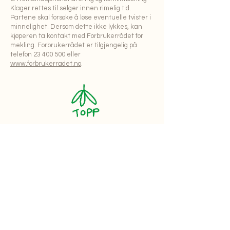
Klager rettes til selger innen rimelig tid.
Partene skal forsøke å løse eventuelle tvister i
minnelighet. Dersom dette ikke lykkes, kan
kjøperen ta kontakt med Forbrukerrådet for
mekling. Forbrukerrådet er tilgjengelig på
telefon
23 400 500
eller
www.forbrukerradet.no
.
hei.odanor@gmail.com
@
odanorlund