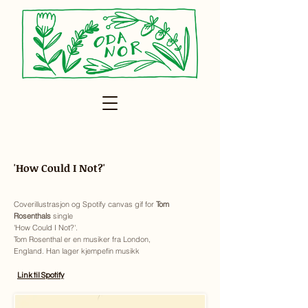
'How Could I Not?'
Coverillustrasjon og Spotify canvas gif for
Tom
Rosenthals
single
'How Could I Not?'.
Tom Rosenthal er en musiker fra London,
England. Han lager kjempefin musikk
Link til Spotify