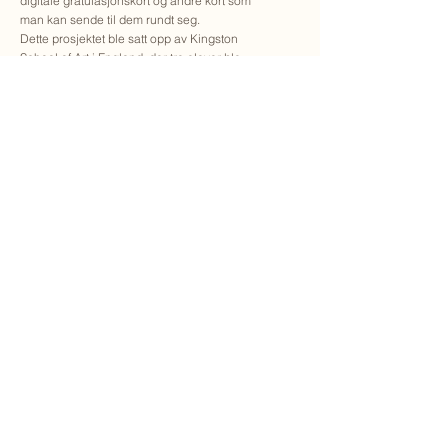
digitale gratulasjonskort og andre kort som
man kan sende til dem rundt seg.
Dette prosjektet ble satt opp av Kingston
School of Art i England, der tre elever ble
valgt ut med sine idéskisser, til videre
utvikling i samarbeid med selskapet.
Dette var mitt bidrag.
(Lyd lagt til av 2050 Cards)
Link til hjemmesiden deres