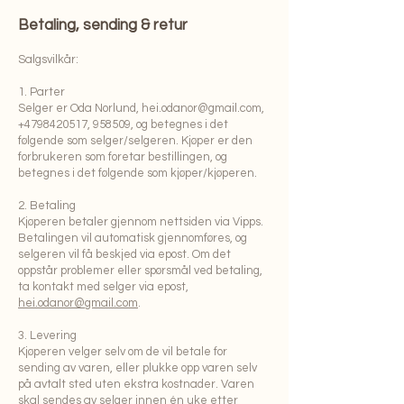
Betaling, sending & retur
Salgsvilkår:
1. Parter
Selger er Oda Norlund,
hei.odanor@gmail.com
,
+4798420517
, 958509, og betegnes i det
følgende som selger/selgeren. Kjøper er den
forbrukeren som foretar bestillingen, og
betegnes i det følgende som kjøper/kjøperen.
2. Betaling
Kjøperen betaler gjennom nettsiden via Vipps.
Betalingen vil automatisk gjennomføres, og
selgeren vil få beskjed via epost. Om det
oppstår problemer eller spørsmål ved betaling,
ta kontakt med selger via epost,
hei.odanor@gmail.com
.
3. Levering
Kjøperen velger selv om de vil betale for
sending av varen, eller plukke opp varen selv
på avtalt sted uten ekstra kostnader. Varen
skal sendes av selger innen én uke etter