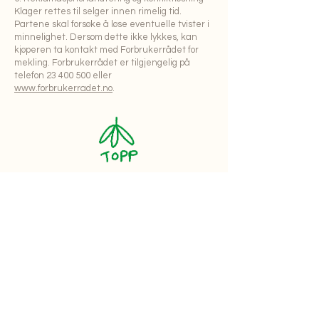
Klager rettes til selger innen rimelig tid.
Partene skal forsøke å løse eventuelle tvister i
minnelighet. Dersom dette ikke lykkes, kan
kjøperen ta kontakt med Forbrukerrådet for
mekling. Forbrukerrådet er tilgjengelig på
telefon
23 400 500
eller
www.forbrukerradet.no
.
hei.odanor@gmail.com
@
odanorlund