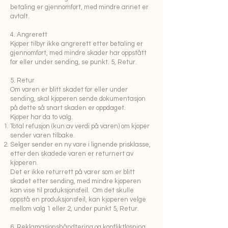
betaling er gjennomført, med mindre annet er
avtalt.
4. Angrerett
Kjøper tilbyr ikke angrerett etter betaling er
gjennomført, med mindre skader har oppstått
før eller under sending, se punkt. 5, Retur.
5. Retur
Om varen er blitt skadet før eller under
sending, skal kjøperen sende dokumentasjon
på dette så snart skaden er oppdaget.
Kjøper har da to valg.
Total refusjon (kun av verdi på varen) om kjøper
sender varen tilbake.
Selger sender en ny vare i lignende prisklasse,
etter den skadede varen er returnert av
kjøperen.
Det er ikke returrett på varer som er blitt
skadet etter sending, med mindre kjøperen
kan vise til produksjonsfeil. Om det skulle
oppstå en produksjonsfeil, kan kjøperen velge
mellom valg 1 eller 2, under punkt 5, Retur.
6. Reklamasjonshåndtering og konfliktløsning