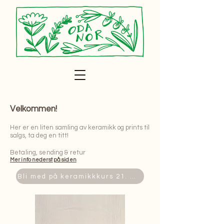
Velkommen!
​Her er en liten samling av keramikk og prints til
salgs, ta deg en titt!
Betaling, sending & retur​
Mer info nederst på siden
Bli med på keramikkkurs 21. mai!