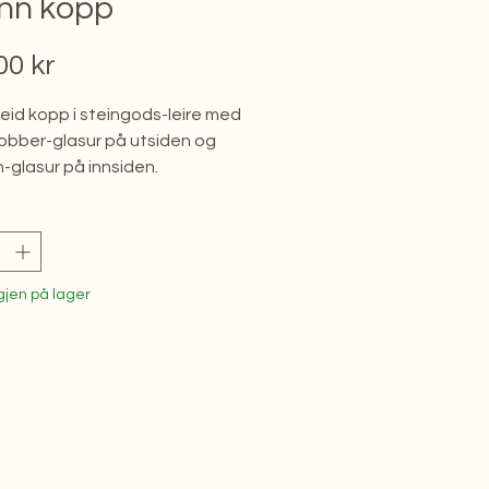
nn kopp
Pris
00 kr
id kopp i steingods-leire med
obber-glasur på utsiden og
nn-glasur på innsiden.
gjen på lager