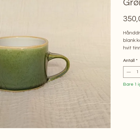
Grø
350,
Hånddre
blank k
hvit ti
Antall
*
Bare 1 i